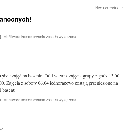
Nowsze wpisy
→
kanocnych!
x
Wesołych
i
|
Możliwość komentowania
została wyłączona
Świąt
Wielkanocnych!
x
ędzie zajęć na basenie. Od kwietnia zajęcia grupy z godz 13:00
00. Zajęcia z soboty 06.04 jednorazowo zostają przeniesione na
i basenu.
Ogłoszenie!
i
|
Możliwość komentowania
została wyłączona
ax