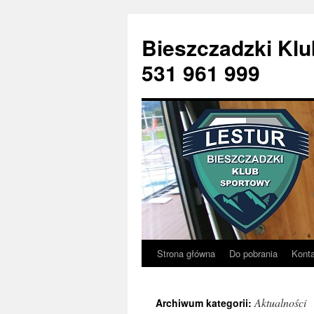
Bieszczadzki 
531 961 999
Strona główna
Do pobrania
Kont
Przejdź
do
Aktualności
Archiwum kategorii:
treści