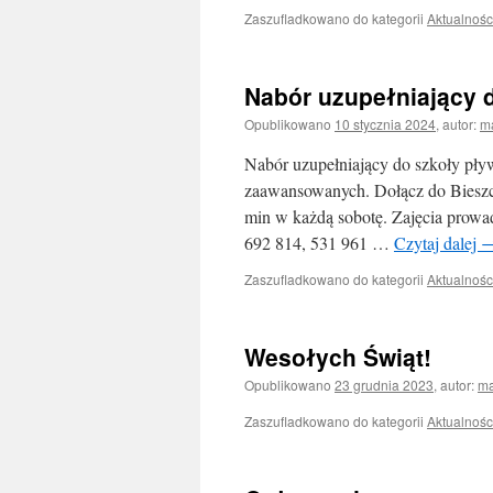
Zaszufladkowano do kategorii
Aktualnośc
Nabór uzupełniający 
Opublikowano
10 stycznia 2024
,
autor:
m
Nabór uzupełniający do szkoły pływ
zaawansowanych. Dołącz do Bieszc
min w każdą sobotę. Zajęcia prowa
692 814, 531 961 …
Czytaj dalej
Zaszufladkowano do kategorii
Aktualnośc
Wesołych Świąt!
Opublikowano
23 grudnia 2023
,
autor:
m
Zaszufladkowano do kategorii
Aktualnośc