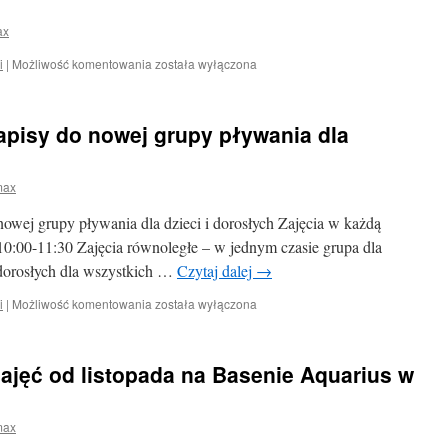
ax
Ogłoszenie
i
|
Możliwość komentowania
została wyłączona
isy do nowej grupy pływania dla
max
 grupy pływania dla dzieci i dorosłych Zajęcia w każdą
10:00-11:30 Zajęcia równoległe – w jednym czasie grupa dla
 dorosłych dla wszystkich …
Czytaj dalej
→
PŁYWAM
i
|
Możliwość komentowania
została wyłączona
Z
MAMĄ
–
zajęć od listopada na Basenie Aquarius w
Zapisy
do
nowej
max
grupy
pływania