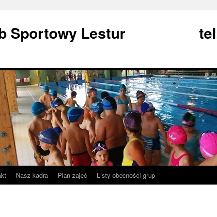
Klub Sportowy Lestur tel
akt
Nasz kadra
Plan zajęć
Listy obecności grup