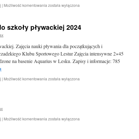
Ogłoszenie
i
|
Możliwość komentowania
została wyłączona
do szkoły pływackiej 2024
ax
ackiej. Zajęcia nauki pływania dla początkujących i
zadzkiego Klubu Sportowego Lestur Zajęcia intensywne 2×45
dzone na basenie Aquarius w Lesku. Zapisy i informacje: 785
→
Nabór
i
|
Możliwość komentowania
została wyłączona
uzupełniający
do
szkoły
pływackiej
2024
ax
Wesołych
i
|
Możliwość komentowania
została wyłączona
Świąt!