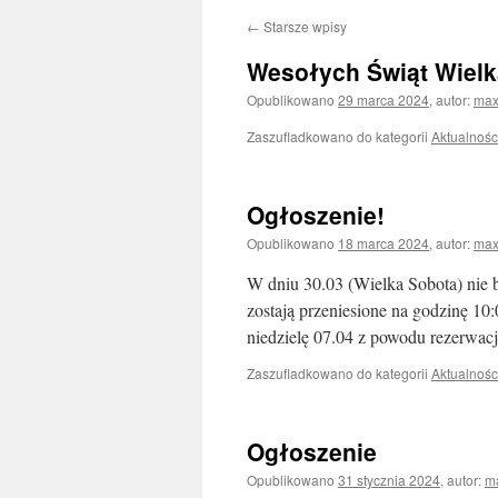
←
Starsze wpisy
Wesołych Świąt Wiel
Opublikowano
29 marca 2024
,
autor:
ma
Zaszufladkowano do kategorii
Aktualnośc
Ogłoszenie!
Opublikowano
18 marca 2024
,
autor:
ma
W dniu 30.03 (Wielka Sobota) nie b
zostają przeniesione na godzinę 10:
niedzielę 07.04 z powodu rezerwacj
Zaszufladkowano do kategorii
Aktualnośc
Ogłoszenie
Opublikowano
31 stycznia 2024
,
autor:
m