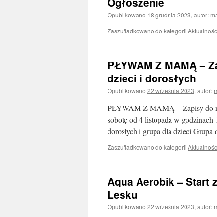
Ogłoszenie
Opublikowano
18 grudnia 2023
,
autor:
m
Zaszufladkowano do kategorii
Aktualnośc
PŁYWAM Z MAMĄ – Zap
dzieci i dorosłych
Opublikowano
22 września 2023
,
autor:
PŁYWAM Z MAMĄ – Zapisy do nowej
sobotę od 4 listopada w godzinach 
dorosłych i grupa dla dzieci Grupa
Zaszufladkowano do kategorii
Aktualnośc
Aqua Aerobik – Start 
Lesku
Opublikowano
22 września 2023
,
autor: