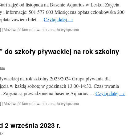
tart zajęć od listopada na Basenie Aquarius w Lesku. Zajęcia
dla
dzieci
y i informacje: 501 577 603 Miesięczna opłata członkowska 200
i
 opłata zawiera bilet …
Czytaj dalej
→
dorosłych
Aqua
i
|
Możliwość komentowania
została wyłączona
Aerobik
–
Start
 do szkoły pływackiej na rok szkolny
zajęć
od
listopada
max
na
Basenie
ływackiej na rok szkolny 2023/2024 Grupa pływania dla
Aquarius
w
ajęcia w każdą sobotę w godzinach 13:00-14:30. Czas trwania
Lesku
in. Zajęcia są prowadzone na basenie Aquarius …
Czytaj dalej
→
„Nabór
i
|
Możliwość komentowania
została wyłączona
Uzupełniający”
do
szkoły
 2 września 2023 r.
pływackiej
na
ax
rok