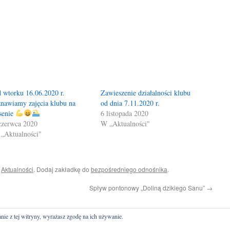
 wtorku 16.06.2020 r.
Zawieszenie działalności klubu
nawiamy zajęcia klubu na
od dnia 7.11.2020 r.
senie
6 listopada 2020
czerwca 2020
W „Aktualności"
„Aktualności"
i
Aktualności
. Dodaj zakładkę do
bezpośredniego odnośnika
.
Spływ pontonowy „Doliną dzikiego Sanu”
→
nie z tej witryny, wyrażasz zgodę na ich używanie.
stur tel. 531 961 999