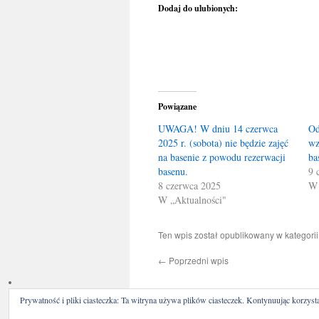
Dodaj do ulubionych:
Powiązane
UWAGA! W dniu 14 czerwca
Od
2025 r. (sobota) nie będzie zajęć
wz
na basenie z powodu rezerwacji
ba
basenu.
9 
8 czerwca 2025
W 
W „Aktualności"
Ten wpis został opublikowany w kategori
←
Poprzedni wpis
Prywatność i pliki ciasteczka: Ta witryna używa plików ciasteczek. Kontynuując korzysta
Bieszczadzki Klub Sportowy Le