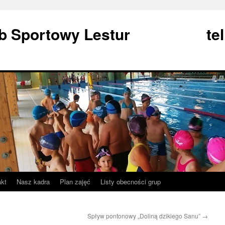
Klub Sportowy Lestur tel
akt
Nasz kadra
Plan zajęć
Listy obecności grup
Spływ pontonowy „Doliną dzikiego Sanu”
→