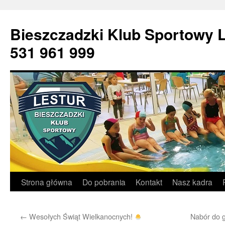
Bieszczadzki Klub Sport
531 961 999
Przejdź
Strona główna
Do pobrania
Kontakt
Nasz kadra
do
←
Wesołych Świąt Wielkanocnych!
Nabór do g
treści