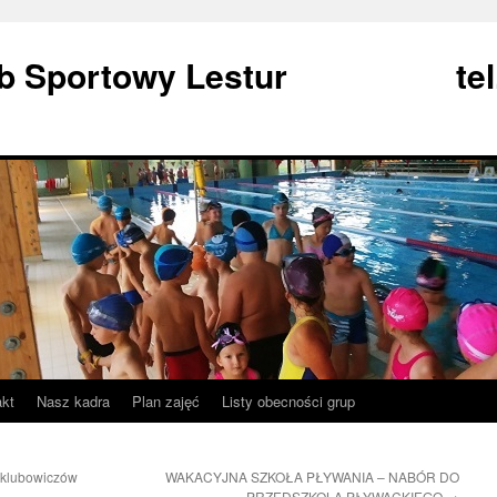
Klub Sportowy Lestur tel
akt
Nasz kadra
Plan zajęć
Listy obecności grup
klubowiczów
WAKACYJNA SZKOŁA PŁYWANIA – NABÓR DO
PRZEDSZKOLA PŁYWACKIEGO
→